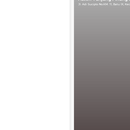
Jl. Adi Sucipto No.KM. 11, Batu IX, 