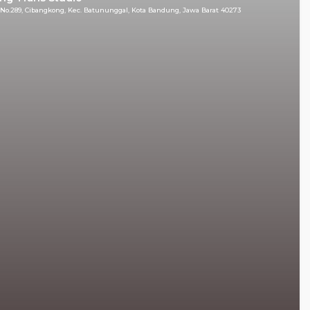
o No.289, Cibangkong, Kec. Batununggal, Kota Bandung, Jawa Barat 40273