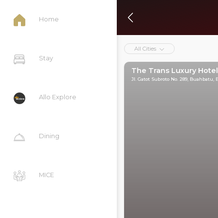
Home
All Cities
Stay
The Trans Luxury Hote
Jl. Gatot Subroto No. 289, Buahbatu,
Allo Explore
Dining
MICE