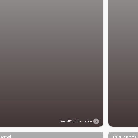
See MICE Information
Hotel
Ibis Bandu