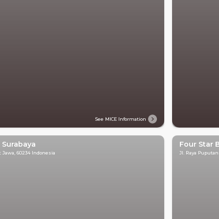
See MICE Information
l Surabaya
Four Star 
t Jawa, 60234 Indonesia
Jl. Raya Puputan