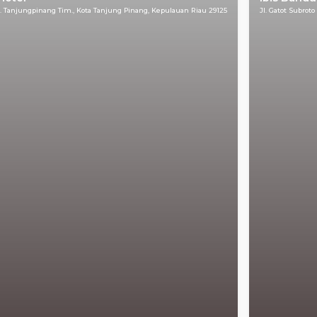
Kec. Tanjungpinang Tim., Kota Tanjung Pinang, Kepulauan Riau 29125
Jl. Gatot Subrot