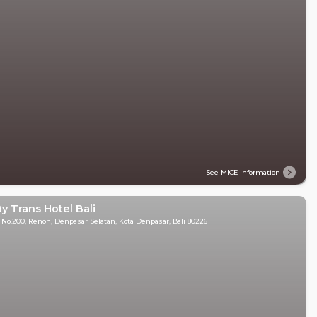
See MICE Information
By Trans Hotel Bali
 No.200, Renon, Denpasar Selatan, Kota Denpasar, Bali 80226